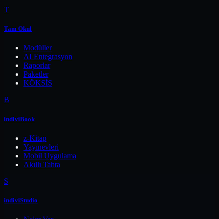
T
Tam Okul
Modüller
AI Entegrasyon
Raporlar
Paketler
KÖKSİS
B
indiviBook
z-Kitap
Yayınevleri
Mobil Uygulama
Akıllı Tahta
S
indiviStudio