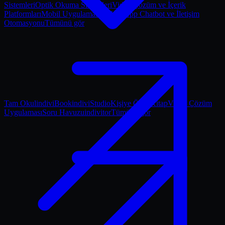
Sistemleri
Optik Okuma Sistemleri
Video Çözüm ve İçerik
Platformları
Mobil Uygulamalar
WhatsApp Chatbot ve İletişim
Otomasyonu
Tümünü gör
Tam Okul
indiviBook
indiviStudio
Kişiye Özel Kitap
Video Çözüm
Uygulaması
Soru Havuzu
indivitor
Tümünü gör