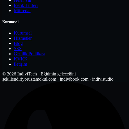
Neler Var
İçerik Türleri
Müfredat
Kurumsal
Kurumsal
Hizmetler
Blog
SSS
Gizlilik Politikası
KVKK
İletişim
© 2026 IndiviTech · Eğitimin geleceğini
şekillendiriyoruz
tamokul.com · indivibook.com · indivistudio