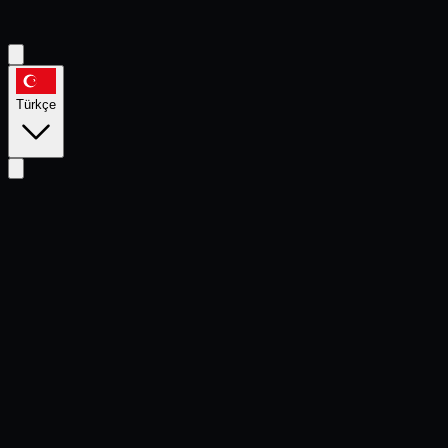
Türkçe
indivitech.com /
services
/
yapay-zeka-destekli-olcme-ve-
icerik-cozumleri