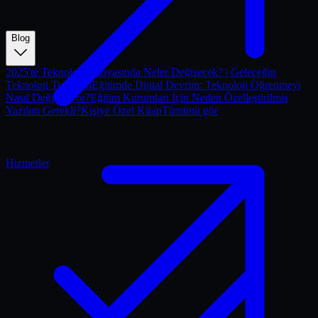
Blog
2025'te Teknoloji Dünyasında Neler Değişecek? | Geleceğin
Teknoloji Trendleri
Eğitimde Dijital Devrim: Teknoloji Öğrenmeyi
Nasıl Değiştiriyor?
Eğitim Kurumları İçin Neden Özelleştirilmiş
Yazılım Gerekli?
Kişiye Özel Kitap
Tümünü gör
Hizmetler