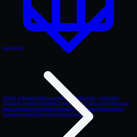
Ana Sayfa
2025'te Teknoloji Dünyasında Neler Değişecek? | Geleceğin
Teknoloji Trendleri
Eğitimde Dijital Devrim: Teknoloji Öğrenmeyi
Nasıl Değiştiriyor?
Eğitim Kurumları İçin Neden Özelleştirilmiş
Yazılım Gerekli?
Kişiye Özel Kitap
Tümünü gör