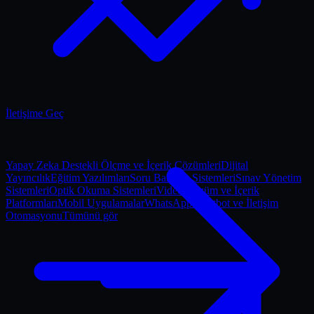
İletişime Geç
Yapay Zeka Destekli Ölçme ve İçerik Çözümleri
Dijital
Yayıncılık
Eğitim Yazılımları
Soru Bankası Sistemleri
Sınav Yönetim
Sistemleri
Optik Okuma Sistemleri
Video Çözüm ve İçerik
Platformları
Mobil Uygulamalar
WhatsApp Chatbot ve İletişim
Otomasyonu
Tümünü gör