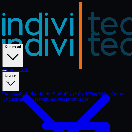
Kurumsal
Kurumsal
Kurumsal
SSS
Ürünler
Tam Okul
indiviBook
indiviStudio
Kişiye Özel Kitap
Video Çözüm
Uygulaması
Soru Havuzu
indivitor
Tümünü gör