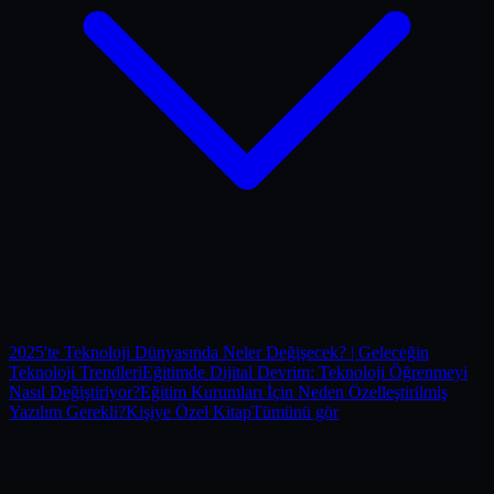
2025'te Teknoloji Dünyasında Neler Değişecek? | Geleceğin
Teknoloji Trendleri
Eğitimde Dijital Devrim: Teknoloji Öğrenmeyi
Nasıl Değiştiriyor?
Eğitim Kurumları İçin Neden Özelleştirilmiş
Yazılım Gerekli?
Kişiye Özel Kitap
Tümünü gör
406