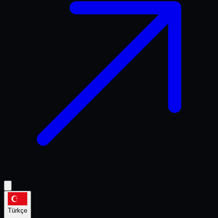
Kurum
9.059
Öğretmen
2.738+
Okutulan Deneme
5.013+
Oluşturulan Karne
canlı
tamokul.com / panel / öğrenci
EY
Ela Yılmaz · 11-A
Sıralama Hedefi: Tıp · 3.500
%78
Branş Başarı
%
82
Matematik
%
68
Fizik
%
54
Kimya
%
91
Biyoloji
Türkçe