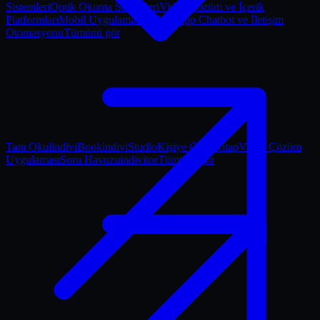
Sistemleri
Optik Okuma Sistemleri
Video Çözüm ve İçerik
Platformları
Mobil Uygulamalar
WhatsApp Chatbot ve İletişim
Otomasyonu
Tümünü gör
Tam Okul
indiviBook
indiviStudio
Kişiye Özel Kitap
Video Çözüm
Uygulaması
Soru Havuzu
indivitor
Tümünü gör