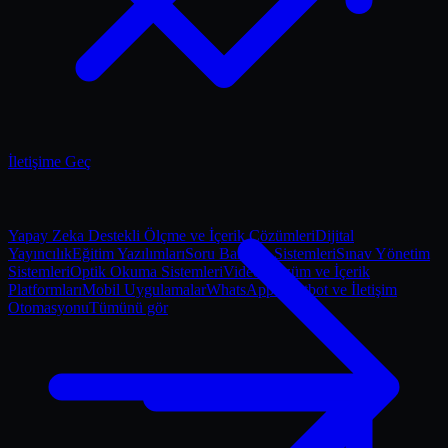
İletişime Geç
Yapay Zeka Destekli Ölçme ve İçerik Çözümleri
Dijital
Yayıncılık
Eğitim Yazılımları
Soru Bankası Sistemleri
Sınav Yönetim
Sistemleri
Optik Okuma Sistemleri
Video Çözüm ve İçerik
Platformları
Mobil Uygulamalar
WhatsApp Chatbot ve İletişim
Otomasyonu
Tümünü gör