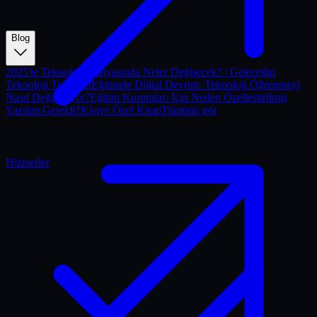
Blog
2025'te Teknoloji Dünyasında Neler Değişecek? | Geleceğin
Teknoloji Trendleri
Eğitimde Dijital Devrim: Teknoloji Öğrenmeyi
Nasıl Değiştiriyor?
Eğitim Kurumları İçin Neden Özelleştirilmiş
Yazılım Gerekli?
Kişiye Özel Kitap
Tümünü gör
Hizmetler