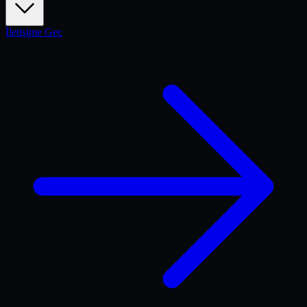
İletişime Geç
AI Çalışma Planı
Kimya / Organik Bileşikler konusunda
3 kazanım eksik
. 2
YouTube video ve KÖKSİS'ten kişiye özel kitap önerildi.
Hidrokarbonlar