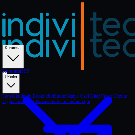
Kurumsal
Kurumsal
Kurumsal
SSS
Ürünler
Tam Okul
indiviBook
indiviStudio
Kişiye Özel Kitap
Video Çözüm
Uygulaması
Soru Havuzu
indivitor
Tümünü gör