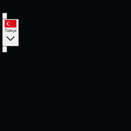
Fonksiyonel Grup
Son 14 Deneme · Birleştirilmiş Karne
+12.4
Türkçe