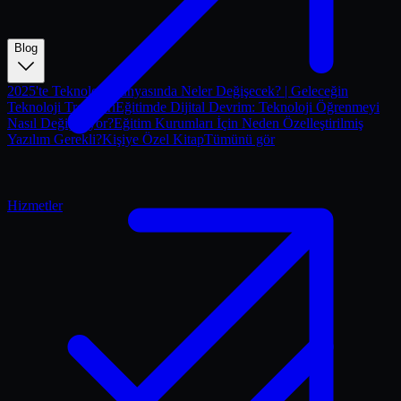
Blog
2025'te Teknoloji Dünyasında Neler Değişecek? | Geleceğin
Teknoloji Trendleri
Eğitimde Dijital Devrim: Teknoloji Öğrenmeyi
Nasıl Değiştiriyor?
Eğitim Kurumları İçin Neden Özelleştirilmiş
Yazılım Gerekli?
Kişiye Özel Kitap
Tümünü gör
Hizmetler