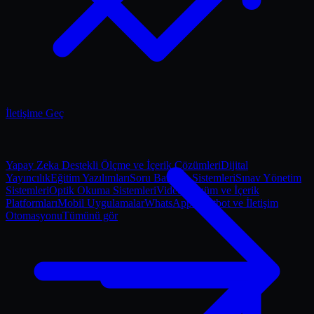
İletişime Geç
Yapay Zeka Destekli Ölçme ve İçerik Çözümleri
Dijital
Yayıncılık
Eğitim Yazılımları
Soru Bankası Sistemleri
Sınav Yönetim
Sistemleri
Optik Okuma Sistemleri
Video Çözüm ve İçerik
Platformları
Mobil Uygulamalar
WhatsApp Chatbot ve İletişim
Otomasyonu
Tümünü gör