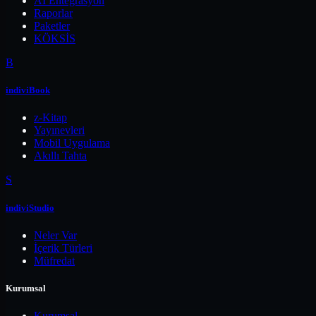
AI Entegrasyon
Raporlar
Paketler
KÖKSİS
B
indiviBook
z-Kitap
Yayınevleri
Mobil Uygulama
Akıllı Tahta
S
indiviStudio
Neler Var
İçerik Türleri
Müfredat
Kurumsal
Kurumsal