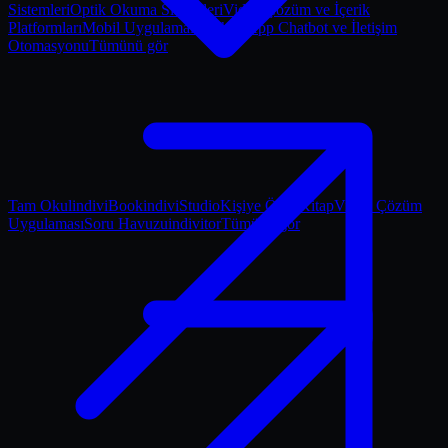
Sistemleri
Optik Okuma Sistemleri
Video Çözüm ve İçerik
Platformları
Mobil Uygulamalar
WhatsApp Chatbot ve İletişim
Otomasyonu
Tümünü gör
Tam Okul
indiviBook
indiviStudio
Kişiye Özel Kitap
Video Çözüm
Uygulaması
Soru Havuzu
indivitor
Tümünü gör