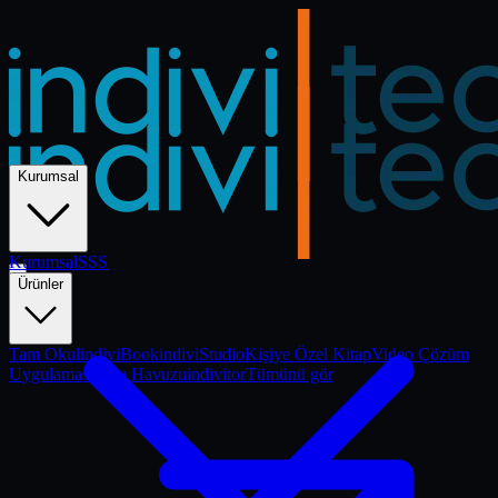
Kurumsal
Kurumsal
Kurumsal
SSS
Ürünler
Tam Okul
indiviBook
indiviStudio
Kişiye Özel Kitap
Video Çözüm
Uygulaması
Soru Havuzu
indivitor
Tümünü gör