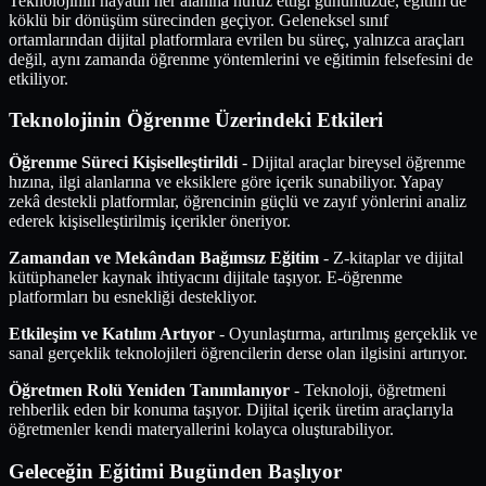
Teknolojinin hayatın her alanına nüfuz ettiği günümüzde, eğitim de
köklü bir dönüşüm sürecinden geçiyor. Geleneksel sınıf
ortamlarından dijital platformlara evrilen bu süreç, yalnızca araçları
değil, aynı zamanda öğrenme yöntemlerini ve eğitimin felsefesini de
etkiliyor.
Teknolojinin Öğrenme Üzerindeki Etkileri
Öğrenme Süreci Kişiselleştirildi
- Dijital araçlar bireysel öğrenme
hızına, ilgi alanlarına ve eksiklere göre içerik sunabiliyor. Yapay
zekâ destekli platformlar, öğrencinin güçlü ve zayıf yönlerini analiz
ederek kişiselleştirilmiş içerikler öneriyor.
Zamandan ve Mekândan Bağımsız Eğitim
- Z-kitaplar ve dijital
kütüphaneler kaynak ihtiyacını dijitale taşıyor. E-öğrenme
platformları bu esnekliği destekliyor.
Etkileşim ve Katılım Artıyor
- Oyunlaştırma, artırılmış gerçeklik ve
sanal gerçeklik teknolojileri öğrencilerin derse olan ilgisini artırıyor.
Öğretmen Rolü Yeniden Tanımlanıyor
- Teknoloji, öğretmeni
rehberlik eden bir konuma taşıyor. Dijital içerik üretim araçlarıyla
öğretmenler kendi materyallerini kolayca oluşturabiliyor.
Geleceğin Eğitimi Bugünden Başlıyor