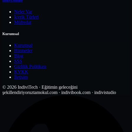
indiviStudio
Neler Var
İçerik Türleri
Müfredat
Kurumsal
Kurumsal
Hizmetler
Blog
SSS
Gizlilik Politikası
KVKK
İletişim
© 2026 IndiviTech · Eğitimin geleceğini
şekillendiriyoruz
tamokul.com · indivibook.com · indivistudio