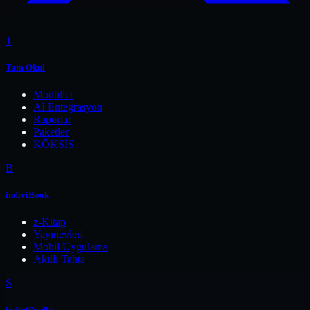
T
Tam Okul
Modüller
AI Entegrasyon
Raporlar
Paketler
KÖKSİS
B
indiviBook
z-Kitap
Yayınevleri
Mobil Uygulama
Akıllı Tahta
S