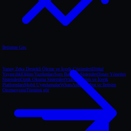
İletişime Geç
Yapay Zeka Destekli Ölçme ve İçerik Çözümleri
Dijital
Yayıncılık
Eğitim Yazılımları
Soru Bankası Sistemleri
Sınav Yönetim
Sistemleri
Optik Okuma Sistemleri
Video Çözüm ve İçerik
Platformları
Mobil Uygulamalar
WhatsApp Chatbot ve İletişim
Otomasyonu
Tümünü gör