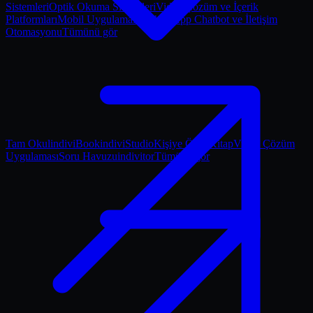
Sistemleri
Optik Okuma Sistemleri
Video Çözüm ve İçerik
Platformları
Mobil Uygulamalar
WhatsApp Chatbot ve İletişim
Otomasyonu
Tümünü gör
Tam Okul
indiviBook
indiviStudio
Kişiye Özel Kitap
Video Çözüm
Uygulaması
Soru Havuzu
indivitor
Tümünü gör