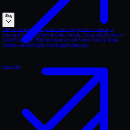
Blog
2025'te Teknoloji Dünyasında Neler Değişecek? | Geleceğin
Teknoloji Trendleri
Eğitimde Dijital Devrim: Teknoloji Öğrenmeyi
Nasıl Değiştiriyor?
Eğitim Kurumları İçin Neden Özelleştirilmiş
Yazılım Gerekli?
Kişiye Özel Kitap
Tümünü gör
Hizmetler