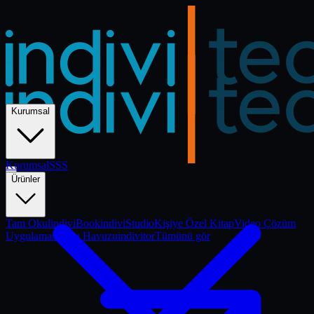
Kurumsal
Kurumsal
Kurumsal
SSS
Ürünler
Tam Okul
indiviBook
indiviStudio
Kişiye Özel Kitap
Video Çözüm
Uygulaması
Soru Havuzu
indivitor
Tümünü gör